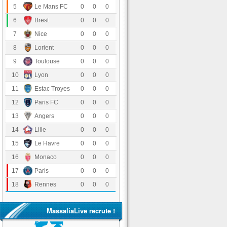
Le Mans FC
5
0
0
0
Stade Brestois 29
6
0
0
0
OGC Nice
7
0
0
0
FC Lorient
8
0
0
0
Toulouse FC
9
0
0
0
Olympique Lyonnais
10
0
0
0
Estac Troyes
11
0
0
0
Paris FC
12
0
0
0
Angers SCO
13
0
0
0
LOSC Lille
14
0
0
0
Havre Athletic Club
15
0
0
0
AS Monaco
16
0
0
0
Paris Saint-Germain
17
0
0
0
Stade Rennais FC
18
0
0
0
MassaliaLive recrute !