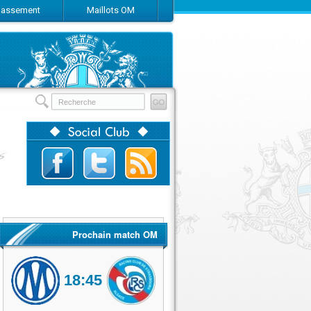
Classement
Maillots OM
Prochain match OM
18:45
Olympique de Marseille
RC Strasbourg Alsace