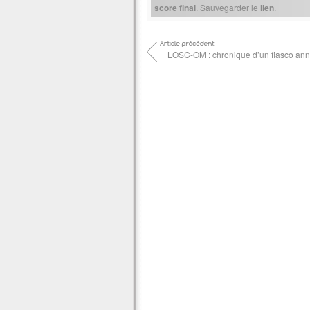
score final
. Sauvegarder le
lien
.
LOSC-OM : chronique d’un fiasco an