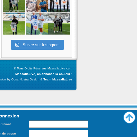
Suivre sur Instagram
© Tous Droits Réservés MassaliaLive.com
MassaliaLive, on annonce la couleur !
sign by Cosa Nostra Design &
Team MassaliaLive
onnexion
entifiant
t de passe