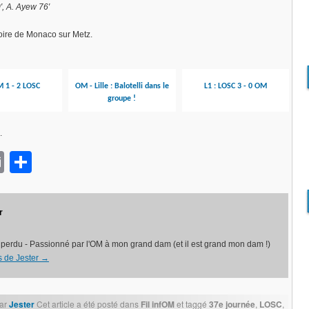
′, A. Ayew 76′
oire de Monaco sur Metz.
M 1 - 2 LOSC
OM - Lille : Balotelli dans le
L1 : LOSC 3 - 0 OM
groupe !
.
ok
sApp
opy
Email
Partager
nk
r
perdu - Passionné par l'OM à mon grand dam (et il est grand mon dam !)
es de Jester
→
ar
Jester
Cet article a été posté dans
Fil infOM
et taggé
37e journée
,
LOSC
,