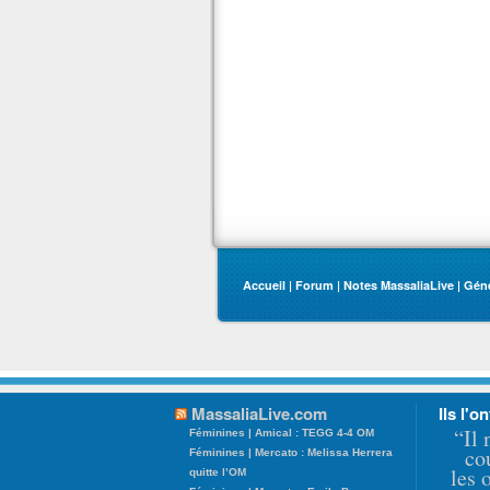
Accueil
|
Forum
|
Notes MassaliaLive
|
Gén
MassaliaLive.com
Ils l'on
“Il 
Féminines | Amical : TEGG 4-4 OM
co
Féminines | Mercato : Melissa Herrera
les 
quitte l’OM