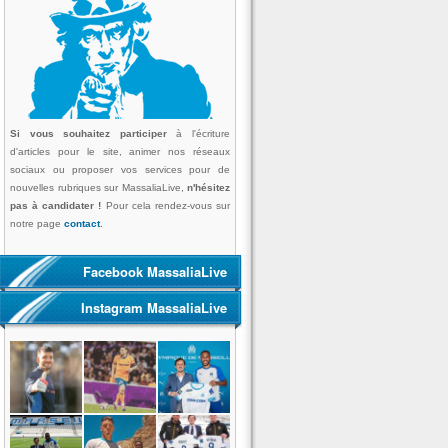
Si vous souhaitez participer
à l'écriture
d'articles pour le site, animer nos réseaux
sociaux ou proposer vos services pour de
nouvelles rubriques sur MassaliaLive,
n'hésitez
pas à candidater !
Pour cela rendez-vous sur
notre page
contact
.
Facebook MassaliaLive
Instagram MassaliaLive