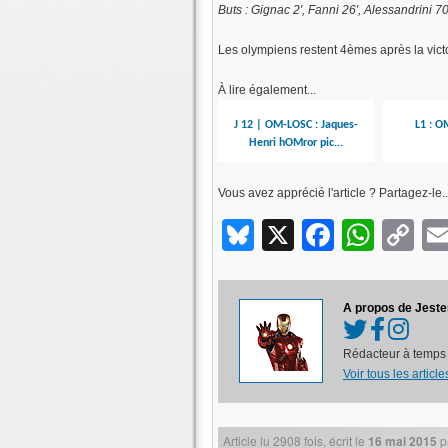
Buts : Gignac 2′, Fanni 26′, Alessandrini 70
Les olympiens restent 4èmes après la vict
À lire également...
J 12 | OM-LOSC : Jaques-
L1 : O
Henri hOMror pic...
Vous avez apprécié l'article ? Partagez-le..
Bluesky
X
Facebo
What
C
Li
A propos de Jeste
Rédacteur à temps 
Voir tous les articl
Article lu
2908
fois, écrit
le
16 mai 2015
p