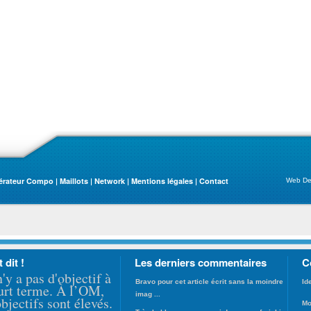
érateur Compo
|
Maillots
|
Network
|
Mentions légales
|
Contact
Web De
t dit !
Les derniers commentaires
C
n'y a pas d'objectif à
Bravo pour cet article écrit sans la moindre
Id
urt terme. À l’OM,
imag ...
objectifs sont élevés.
Mo