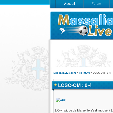
Accueil
Forum
MassaliaLive.com
>
Fil infOM
>
LOSC-OM : 0-4
LOSC-OM : 0-4
L’Olympique de Marseille s’est imposé à L