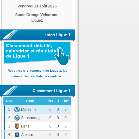
vendredi 21 août 2026
Stade Orange Vélodrome
Ligue1
Infos Ligue 1
Retrouvez le
classement de Ligue 1
, les
dates
et les
résultats des matchs !
Classement Ligue 1
Pos
Club
Pts
J
Diff
Olympique de Marseille
1
0
0
0
RC Strasbourg Alsace
2
0
0
0
RC Lens
3
0
0
0
AJ Auxerre
4
0
0
0