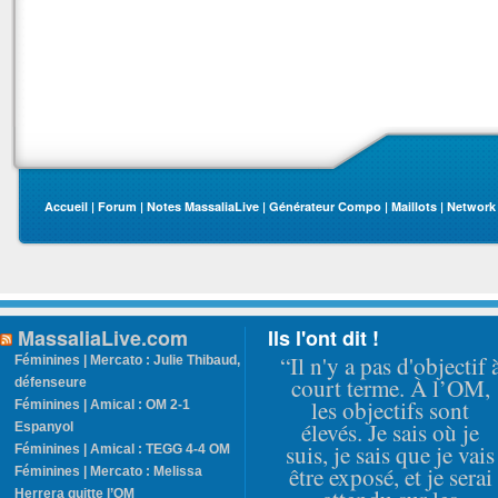
Accueil
|
Forum
|
Notes MassaliaLive
|
Générateur Compo
|
Maillots
|
Network
MassaliaLive.com
Ils l'ont dit !
“Il n'y a pas d'objectif 
Féminines | Mercato : Julie Thibaud,
court terme. À l’OM,
défenseure
les objectifs sont
Féminines | Amical : OM 2-1
élevés. Je sais où je
Espanyol
suis, je sais que je vais
Féminines | Amical : TEGG 4-4 OM
être exposé, et je serai
Féminines | Mercato : Melissa
Herrera quitte l’OM