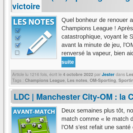
victoire
Quel bonheur de renouer a
Champions League ! Aprè
catastrophique, voyant le S
avant la minute de jeu, l’
renversé la vapeur, bien aid
suite
Article lu
1216
fois, écrit
le
par
dans
4 octobre 2022
Jester
Les
Tags :
,
,
,
Champions League
Les notes
OM-Sporting
Sporti
LDC | Manchester City-OM : la C
Deux semaines plus tôt, no
match comme « le match de
l’OM s’est refait une santé