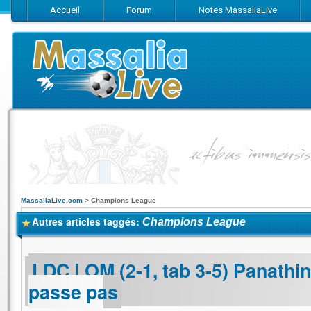
Accueil
Forum
Notes MassaliaLive
Suivez-nous sur Facebook
Suivez-nous sur Twitter
Abonnez-vo
MassaliaLive.com
>
Champions League
Autres articles taggés:
Champions League
LDC | OM (2-1, tab 3-5) Panathin
passe pas