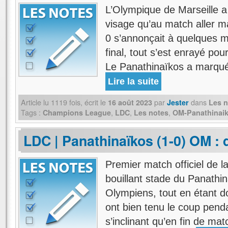
L’Olympique de Marseille a
visage qu’au match aller mai
0 s’annonçait à quelques mi
final, tout s’est enrayé pour
Le Panathinaïkos a marqué
Lire la suite
Article lu
1119
fois, écrit
le
par
dans
16 août 2023
Jester
Les n
Tags :
,
,
,
Champions League
LDC
Les notes
OM-Panathinai
LDC | Panathinaïkos (1-0) OM : d
Premier match officiel de l
bouillant stade du Panathi
Olympiens, tout en étant do
ont bien tenu le coup pend
s’inclinant qu’en fin de mat