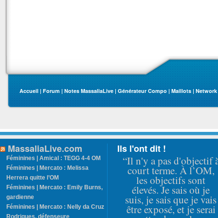
Accueil
|
Forum
|
Notes MassaliaLive
|
Générateur Compo
|
Maillots
|
Network
MassaliaLive.com
Ils l'ont dit !
“Il n'y a pas d'objectif 
Féminines | Amical : TEGG 4-4 OM
court terme. À l’OM,
Féminines | Mercato : Melissa
les objectifs sont
Herrera quitte l’OM
élevés. Je sais où je
Féminines | Mercato : Emily Burns,
suis, je sais que je vais
gardienne
être exposé, et je serai
Féminines | Mercato : Nelly da Cruz
Rodrigues, défenseure