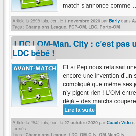
match s’annonce comme
Article lu
2898
fois, écrit
le
par
dans
1 novembre 2020
Barly
A
Tags :
,
,
,
Champions League
FCP-OM
LDC
Porto-OM
LDC | OM-Man. City : c’est pas u
LDC bébé !
Et si Pep nous refaisait un
encore une invention d’un 
compliqué que même ses jo
n’y pigent rien ! L’OM entr
déjà – des matchs coupere
Lire la suite
Article lu
2541
fois, écrit
le
par
d
27 octobre 2020
Coach Vido
fermés
Tags :
,
,
,
Champions League
LDC
OM-City
OM-ManCity