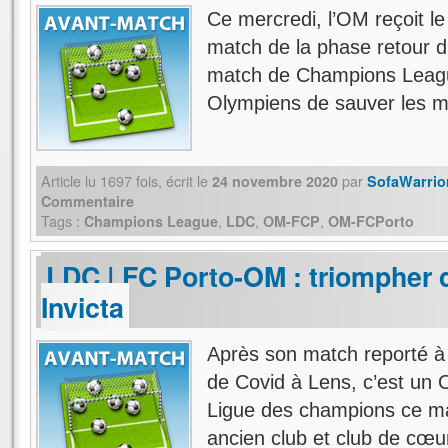
Ce mercredi, l’OM reçoit l
match de la phase retour 
match de Champions League
Olympiens de sauver les me
Article lu
1697
fois, écrit
le
par
24 novembre 2020
SofaWarrio
Commentaire
Tags :
,
,
,
Champions League
LDC
OM-FCP
OM-FCPorto
LDC | FC Porto-OM : triompher 
Invicta
Après son match reporté 
de Covid à Lens, c’est un 
Ligue des champions ce ma
ancien club et club de cœu