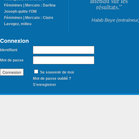
attendu sur les
résultats.”
Féminines | Mercato : Darlina
Joseph quitte l’OM
Féminines | Mercato : Claire
Habib Beye (entraîneur
Lavogez, milieu
Connexion
Identifiant
Mot de passe
Se souvenir de moi
Mot de passe oublié ?
S'enregistrer