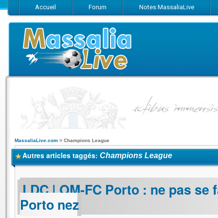
Accueil
Forum
Notes MassaliaLive
Suivez-nous sur Facebook
Suivez-nous sur Twitter
Abonnez-vo
MassaliaLive.com
>
Champions League
Autres articles taggés:
Champions League
LDC | OM-FC Porto : ne pas se fa
Porto nez