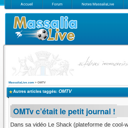
Accueil
Forum
Notes MassaliaLive
Suivez-nous sur Facebook
Suivez-nous sur Twitter
Abonnez-vo
MassaliaLive.com
>
OMTV
Autres articles taggés:
OMTV
OMTv c’était le petit journal !
Dans sa vidéo Le Shack (plateforme de cool-w