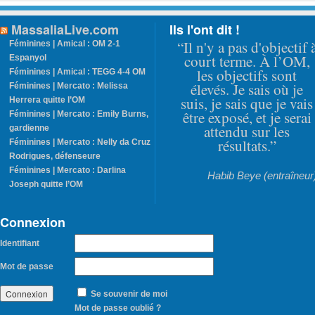
MassaliaLive.com
Ils l'ont dit !
“Il n'y a pas d'objectif 
Féminines | Amical : OM 2-1
court terme. À l’OM,
Espanyol
les objectifs sont
Féminines | Amical : TEGG 4-4 OM
élevés. Je sais où je
Féminines | Mercato : Melissa
suis, je sais que je vais
Herrera quitte l’OM
être exposé, et je serai
Féminines | Mercato : Emily Burns,
attendu sur les
gardienne
résultats.”
Féminines | Mercato : Nelly da Cruz
Rodrigues, défenseure
Féminines | Mercato : Darlina
Habib Beye (entraîneur
Joseph quitte l’OM
Connexion
Identifiant
Mot de passe
Se souvenir de moi
Mot de passe oublié ?