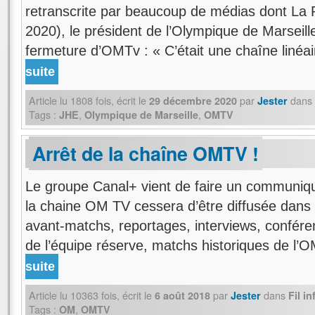
retranscrite par beaucoup de médias dont La
2020), le président de l’Olympique de Marseill
fermeture d’OMTv : « C’était une chaîne linéa
suite
Article lu
1808
fois, écrit
le
par
dans
29 décembre 2020
Jester
Tags :
,
,
JHE
Olympique de Marseille
OMTV
Arrêt de la chaîne OMTV !
Le groupe Canal+ vient de faire un communiqué
la chaine OM TV cessera d’être diffusée dans
avant-matchs, reportages, interviews, confér
de l’équipe réserve, matchs historiques de 
suite
Article lu
10363
fois, écrit
le
par
dans
6 août 2018
Jester
Fil i
Tags :
,
OM
OMTV