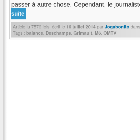
passer à autre chose. Cependant, le journali
suite
Article lu
7576
fois, écrit
le
par
dan
16 juillet 2014
Jogabonito
Tags :
,
,
,
,
balance
Deschamps
Grimault
M6
OMTV