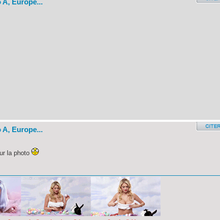
 A, Europe...
 A, Europe...
ur la photo