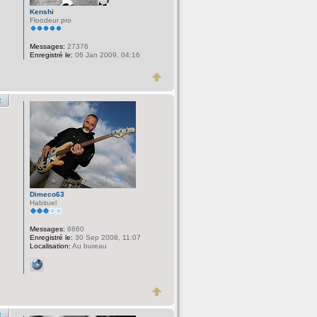
Kenshi
Floodeur pro
Messages:
27376
Enregistré le:
06 Jan 2009, 04:16
Dimeco63
Habituel
Messages:
6860
Enregistré le:
30 Sep 2008, 11:07
Localisation:
Au bureau