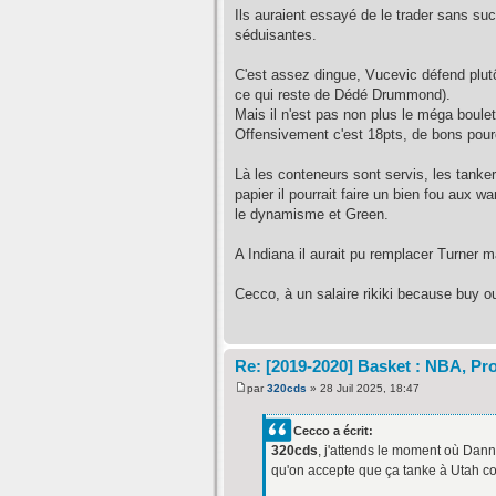
Ils auraient essayé de le trader sans suc
séduisantes.
C'est assez dingue, Vucevic défend plutô
ce qui reste de Dédé Drummond).
Mais il n'est pas non plus le méga boulet
Offensivement c'est 18pts, de bons pour
Là les conteneurs sont servis, les tanke
papier il pourrait faire un bien fou aux 
le dynamisme et Green.
A Indiana il aurait pu remplacer Turner m
Cecco, à un salaire rikiki because buy ou
Re: [2019-2020] Basket : NBA, Pro
par
320cds
» 28 Juil 2025, 18:47
Cecco a écrit:
320cds
, j'attends le moment où Dann
qu'on accepte que ça tanke à Utah com