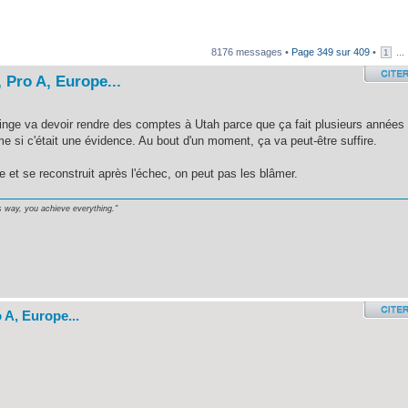
8176 messages •
Page
349
sur
409
•
...
1
 Pro A, Europe...
inge va devoir rendre des comptes à Utah parce que ça fait plusieurs années
 si c'était une évidence. Au bout d'un moment, ça va peut-être suffire.
et se reconstruit après l'échec, on peut pas les blâmer.
s way, you achieve everything."
 / 2015 Scoring leader
on
 A, Europe...