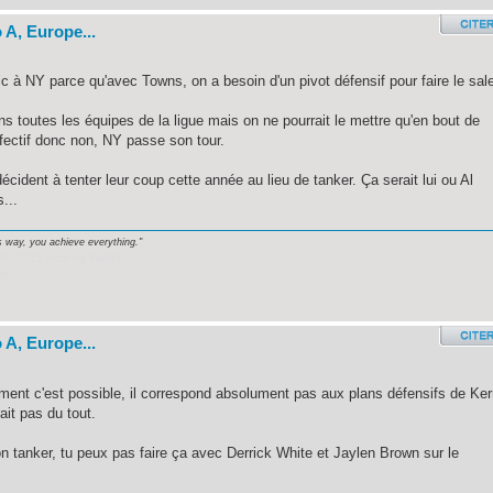
 A, Europe...
c à NY parce qu'avec Towns, on a besoin d'un pivot défensif pour faire le sal
ans toutes les équipes de la ligue mais on ne pourrait le mettre qu'en bout de
ffectif donc non, NY passe son tour.
 décident à tenter leur coup cette année au lieu de tanker. Ça serait lui ou Al
...
s way, you achieve everything."
 / 2015 Scoring leader
on
 A, Europe...
ent c'est possible, il correspond absolument pas aux plans défensifs de Ker
it pas du tout.
n tanker, tu peux pas faire ça avec Derrick White et Jaylen Brown sur le