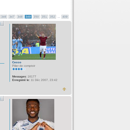
...
346
347
348
349
350
351
352
409
Cecco
Pilier de comptoir
Messages:
16177
Enregistré le:
11 Déc 2007, 23:42