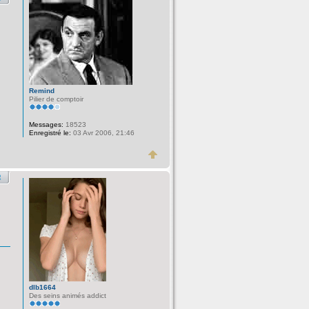
Remind
Pilier de comptoir
Messages:
18523
Enregistré le:
03 Avr 2006, 21:46
dlb1664
Des seins animés addict