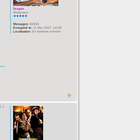
Dragan
Rédacteur
Messages:
82934
Enregistré le:
11 Mar 2007, 14:09
Localisation:
En territoire ennemi