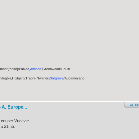
ber[/color]/Paixao,
Almada
,Greenwood/Gouiri
ondogbia,Hojbjerg/Traoré,Nwaneri
Zhegrova
/Aubameyang
 A, Europe...
t couper Vucevic.
t à 21m$.