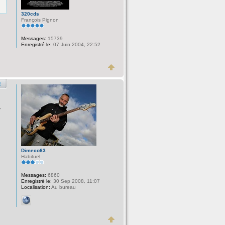
320cds
François Pignon
Messages:
15739
Enregistré le:
07 Juin 2004, 22:52
r
Dimeco63
Habituel
Messages:
6860
Enregistré le:
30 Sep 2008, 11:07
Localisation:
Au bureau