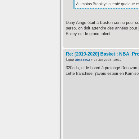
Au moins Brooklyn a tenté quelque cho
Dany Ainge était à Boston connu pour son
perso, on doit attendre des années pour ju
Bailey est le grand talent.
Re: [2019-2020] Basket : NBA, Pro
par
Dimeco63
» 28 Juil 2025, 19:12
320cds, et le board à prolongé Donovan 
cette franchise, j'avais espoir en Karnis