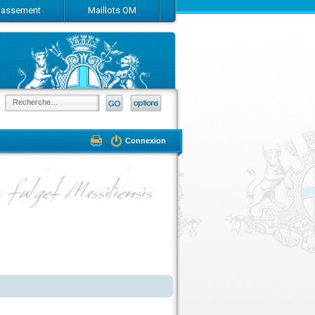
Classement
Maillots OM
Connexion