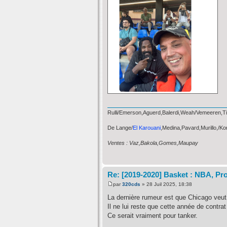
Rulli/Emerson,Aguerd,Balerdi,Weah/Vemeeren,Tim
De Lange/
El Karouani
,Medina,Pavard,Murillo,/K
Ventes : Vaz,Bakola,Gomes,Maupay
Re: [2019-2020] Basket : NBA, Pro
par
320cds
» 28 Juil 2025, 18:38
La dernière rumeur est que Chicago veu
Il ne lui reste que cette année de contra
Ce serait vraiment pour tanker.