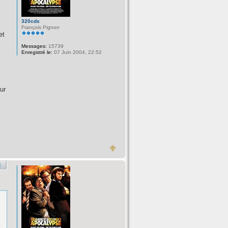
320cds
François Pignon
et
Messages:
15739
Enregistré le:
07 Juin 2004, 22:52
ur