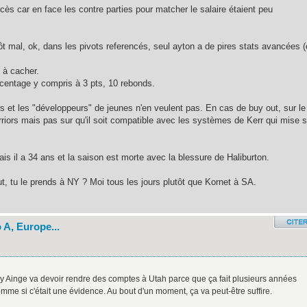
cès car en face les contre parties pour matcher le salaire étaient peu
t mal, ok, dans les pivots referencés, seul ayton a de pires stats avancées (
 à cacher.
centage y compris à 3 pts, 10 rebonds.
rs et les "développeurs" de jeunes n'en veulent pas. En cas de buy out, sur le
warriors mais pas sur qu'il soit compatible avec les systèmes de Kerr qui mise s
ais il a 34 ans et la saison est morte avec la blessure de Haliburton.
t, tu le prends à NY ? Moi tous les jours plutôt que Kornet à SA.
 A, Europe...
y Ainge va devoir rendre des comptes à Utah parce que ça fait plusieurs années
me si c'était une évidence. Au bout d'un moment, ça va peut-être suffire.