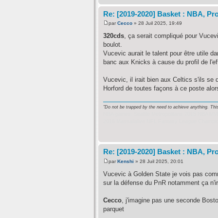
Re: [2019-2020] Basket : NBA, Pro
par
Cecco
» 28 Juil 2025, 19:49
320cds
, ça serait compliqué pour Vucevi
boulot.
Vucevic aurait le talent pour être utile d
banc aux Knicks à cause du profil de l'e
Vucevic, il irait bien aux Celtics s'ils se
Horford de toutes façons à ce poste alors
"Do not be trapped by the need to achieve anything. Thi
NBA games: Seattle Metropolitans 2015 NBA MVP
2016 Massalialive NFL Fantasy League Champi
Re: [2019-2020] Basket : NBA, Pro
par
Kenshi
» 28 Juil 2025, 20:01
Vucevic à Golden State je vois pas comm
sur la défense du PnR notamment ça n'ira
Cecco
, j'imagine pas une seconde Bosto
parquet