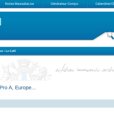
Notes MassaliaLive
Générateur Compo
Calendrier/
ve
‹
Le Café
Pro A, Europe...