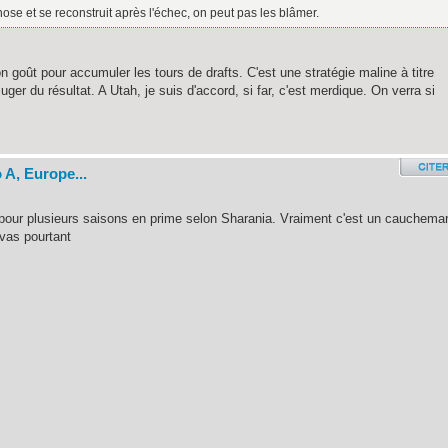
se et se reconstruit après l'échec, on peut pas les blâmer.
 goût pour accumuler les tours de drafts. C'est une stratégie maline à titre
ger du résultat. A Utah, je suis d'accord, si far, c'est merdique. On verra si
 A, Europe...
pour plusieurs saisons en prime selon Sharania. Vraiment c'est un cauchema
ovas pourtant