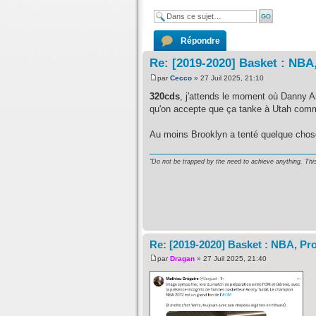
Répondre
Re: [2019-2020] Basket : NBA,
par
Cecco
» 27 Juil 2025, 21:10
320cds
, j'attends le moment où Danny A
qu'on accepte que ça tanke à Utah comme
Au moins Brooklyn a tenté quelque chose 
"Do not be trapped by the need to achieve anything. Thi
NBA games: Seattle Metropolitans 2015 NBA MVP
2016 Massalialive NFL Fantasy League Champi
Re: [2019-2020] Basket : NBA, Pro
par
Dragan
» 27 Juil 2025, 21:40