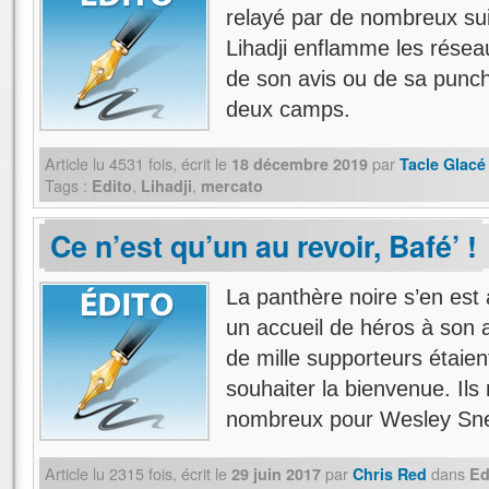
relayé par de nombreux suiv
Lihadji enflamme les résea
de son avis ou de sa punch l
deux camps.
Article lu
4531
fois, écrit
le
par
18 décembre 2019
Tacle Glacé
Tags :
,
,
Edito
Lihadji
mercato
Ce n’est qu’un au revoir, Bafé’ !
La panthère noire s’en est a
un accueil de héros à son a
de mille supporteurs étaien
souhaiter la bienvenue. Ils 
nombreux pour Wesley Sn
Article lu
2315
fois, écrit
le
par
dans
29 juin 2017
Chris Red
Ed