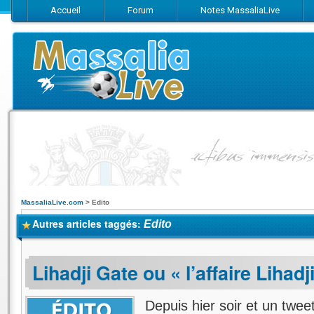
Accueil
Forum
Notes MassaliaLive
Suivez-nous sur Facebook
Suivez-nous sur Twitter
Abonnez-vo
MassaliaLive.com
>
Edito
Autres articles taggés:
Edito
Lihadji Gate ou « l’affaire Lihadj
Depuis hier soir et un twee