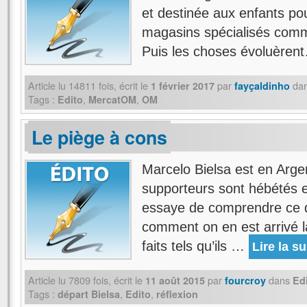
et destinée aux enfants pou
magasins spécialisés comme
Puis les choses évoluèren
Article lu
14811
fois, écrit
le
par
da
1 février 2017
fayçaldinho
Tags :
,
,
Edito
MercatOM
OM
Le piège à cons
Marcelo Bielsa est en Argen
supporteurs sont hébétés e
essaye de comprendre ce q
comment on en est arrivé l
faits tels qu’ils …
Lire la su
Article lu
7809
fois, écrit
le
par
dans
11 août 2015
fourcroy
Ed
Tags :
,
,
départ Bielsa
Edito
réflexion