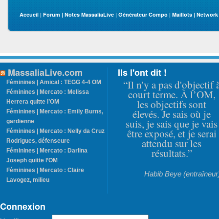
Accueil
|
Forum
|
Notes MassaliaLive
|
Générateur Compo
|
Maillots
|
Network
MassaliaLive.com
Ils l'ont dit !
“Il n'y a pas d'objectif 
Féminines | Amical : TEGG 4-4 OM
court terme. À l’OM,
Féminines | Mercato : Melissa
les objectifs sont
Herrera quitte l’OM
élevés. Je sais où je
Féminines | Mercato : Emily Burns,
suis, je sais que je vais
gardienne
être exposé, et je serai
Féminines | Mercato : Nelly da Cruz
attendu sur les
Rodrigues, défenseure
résultats.”
Féminines | Mercato : Darlina
Joseph quitte l’OM
Féminines | Mercato : Claire
Habib Beye (entraîneur
Lavogez, milieu
Connexion