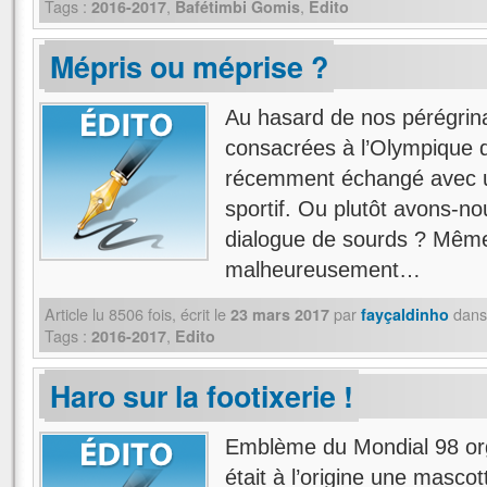
Tags :
,
,
2016-2017
Bafétimbi Gomis
Edito
Mépris ou méprise ?
Au hasard de nos pérégrina
consacrées à l’Olympique 
récemment échangé avec un
sportif. Ou plutôt avons-n
dialogue de sourds ? Mêm
malheureusement…
Article lu
8506
fois, écrit
le
par
dans
23 mars 2017
fayçaldinho
Tags :
,
2016-2017
Edito
Haro sur la footixerie !
Emblème du Mondial 98 org
était à l’origine une mascott