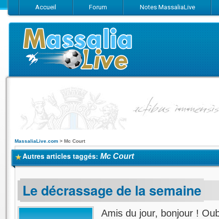
Accueil
Forum
Notes MassaliaLive
Suivez-nous sur Facebook
Suivez-nous sur Twitter
Abonnez-vo
MassaliaLive.com
>
Mc Court
Autres articles taggés:
Mc Court
Le décrassage de la semaine
Amis du jour, bonjour ! Oub