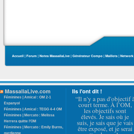
Accueil
|
Forum
|
Notes MassaliaLive
|
Générateur Compo
|
Maillots
|
Network
MassaliaLive.com
Ils l'ont dit !
“Il n'y a pas d'objectif 
Féminines | Amical : OM 2-1
court terme. À l’OM,
Espanyol
les objectifs sont
Féminines | Amical : TEGG 4-4 OM
élevés. Je sais où je
Féminines | Mercato : Melissa
suis, je sais que je vais
Herrera quitte l’OM
être exposé, et je serai
Féminines | Mercato : Emily Burns,
gardienne