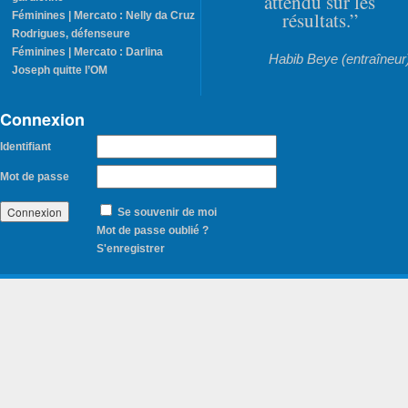
attendu sur les
résultats.”
Féminines | Mercato : Nelly da Cruz
Rodrigues, défenseure
Féminines | Mercato : Darlina
Habib Beye (entraîneur
Joseph quitte l’OM
Connexion
Identifiant
Mot de passe
Se souvenir de moi
Mot de passe oublié ?
S'enregistrer