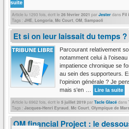
suite
Article lu
1293
fois, écrit
le
par
dans
26 février 2021
Jester
Fil
Tags :
,
,
,
,
JHE
Longoria
Mc Court
OM
Sampaoli
Et si on leur laissait du temps ?
Parcourant relativement so
notamment celui à l’oiseau
impatience chronique se fon
au sein des supporteurs. E
l’opinion générale ? Je p
mais s’en …
Lire la suite
Article lu
6962
fois, écrit
le
par
dans
5 juillet 2019
Tacle Glacé
Tags :
,
,
Jacques-Henri Eyraud
Mc Court
Olympique de Mars
OM financial Project : le dessou