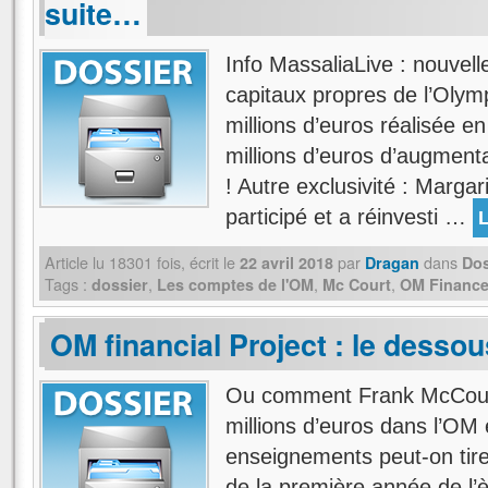
suite…
Info MassaliaLive : nouvel
capitaux propres de l’Olym
millions d’euros réalisée 
millions d’euros d’augmenta
! Autre exclusivité : Margar
participé et a réinvesti …
L
Article lu
18301
fois, écrit
le
par
dans
22 avril 2018
Dragan
Dos
Tags :
,
,
,
dossier
Les comptes de l'OM
Mc Court
OM Financ
OM financial Project : le desso
Ou comment Frank McCourt
millions d’euros dans l’OM
enseignements peut-on tirer
de la première année de l’