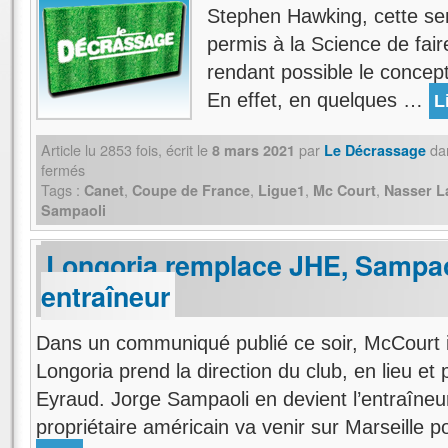
Stephen Hawking, cette s
permis à la Science de fai
rendant possible le concep
En effet, en quelques …
L
Article lu
2853
fois, écrit
le
par
da
8 mars 2021
Le Décrassage
fermés
Tags :
,
,
,
,
Canet
Coupe de France
Ligue1
Mc Court
Nasser L
Sampaoli
Longoria remplace JHE, Sampao
entraîneur
Dans un communiqué publié ce soir, McCourt 
Longoria prend la direction du club, en lieu e
Eyraud. Jorge Sampaoli en devient l’entraîneu
propriétaire américain va venir sur Marseille 