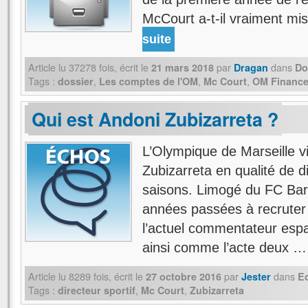
McCourt a-t-il vraiment mi
suite
Article lu
37278
fois, écrit
le
par
dans
21 mars 2018
Dragan
Do
Tags :
,
,
,
dossier
Les comptes de l'OM
Mc Court
OM Financ
Qui est Andoni Zubizarreta ?
L’Olympique de Marseille v
Zubizarreta en qualité de di
saisons. Limogé du FC Bar
années passées à recruter l
l’actuel commentateur espa
ainsi comme l’acte deux 
Article lu
8289
fois, écrit
le
par
dans
27 octobre 2016
Jester
E
Tags :
,
,
directeur sportif
Mc Court
Zubizarreta